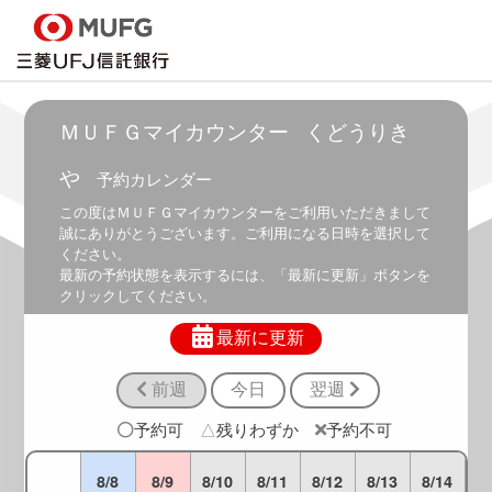
～
6:30
6:00
～
7:00
ＭＵＦＧマイカウンター
くどうりき
6:30
や
予約カレンダー
～
7:30
この度は
ＭＵＦＧマイカウンター
をご利用いただきまして
誠にありがとうございます。ご利用になる日時を選択して
7:00
ください。
～
最新の予約状態を表示するには、「最新に更新」ボタンを
8:00
クリックしてください。
7:30
～
最新に更新
8:30
前週
今日
翌週
8:00
～
予約可
△
残りわずか
予約不可
9:00
8:30
8/8
8/9
8/10
8/11
8/12
8/13
8/14